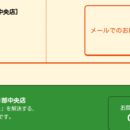
中央店]
メールでのお
！
日部中央店
お
た」を解決する、
です。