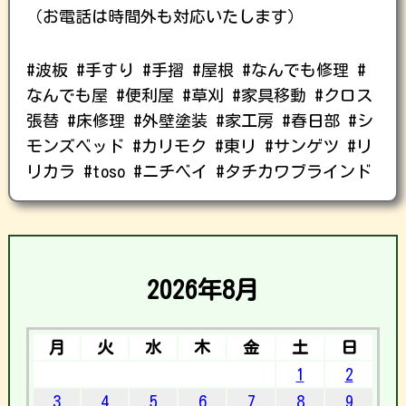
（お電話は時間外も対応いたします）
#波板 #手すり #手摺 #屋根 #なんでも修理 #
なんでも屋 #便利屋 #草刈 #家具移動 #クロス
張替 #床修理 #外壁塗装 #家工房 #春日部 #シ
モンズベッド #カリモク #東リ #サンゲツ #リ
リカラ #toso #ニチベイ #タチカワブラインド
2026年8月
月
火
水
木
金
土
日
1
2
3
4
5
6
7
8
9