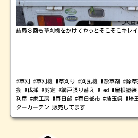
結局３回も草刈機をかけてやっとそこそこキレイに
#草刈 #草刈機 #草刈り #刈払機 #除草剤 #除
換 #伐採 #剪定 #網戸張り替え #led #屋根塗
利屋 #家工房 #春日部 #春日部市 #埼玉県 #埼
ダーカーテン 販売してます