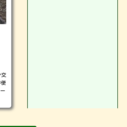
ン交
#便
オー