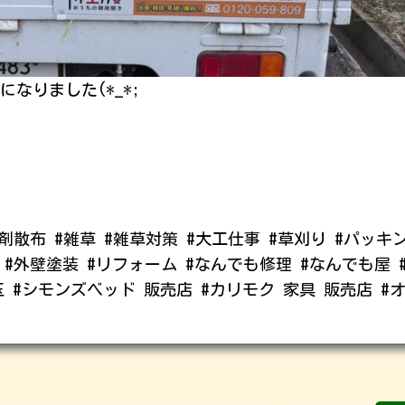
なりました(*_*;
草剤散布 #雑草 #雑草対策 #大工仕事 #草刈り #パッキ
装 #外壁塗装 #リフォーム #なんでも修理 #なんでも屋 
玉 #シモンズベッド 販売店 #カリモク 家具 販売店 #