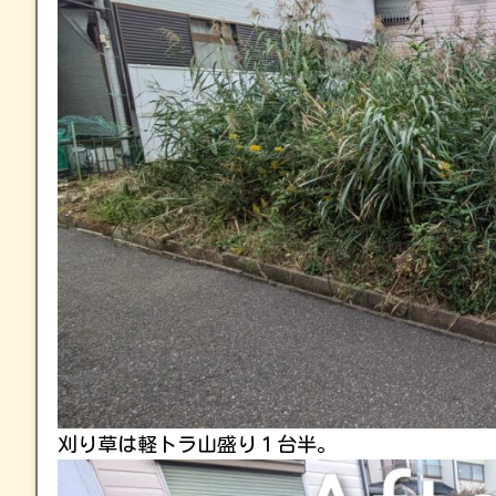
刈り草は軽トラ山盛り１台半。