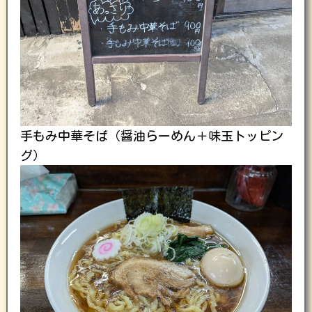
手もみ中華そば（醤油らーめん＋味玉トッピン
グ）